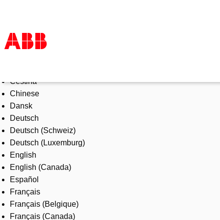
Select Language
Products & Solutions
Čeština
Industries
Chinese
Services
Dansk
About us
Deutsch
Where to buy
Deutsch (Schweiz)
Contact us
Deutsch (Luxemburg)
Careers
English
English (Canada)
Español
Français
Français (Belgique)
Français (Canada)