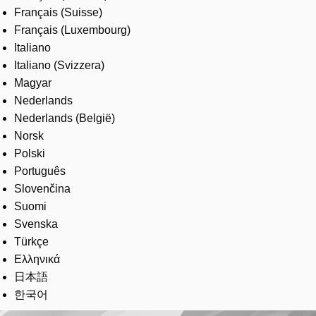
Français (Suisse)
Français (Luxembourg)
Italiano
Italiano (Svizzera)
Magyar
Nederlands
Nederlands (België)
Norsk
Polski
Português
Slovenčina
Suomi
Svenska
Türkçe
Ελληνικά
日本語
한국어