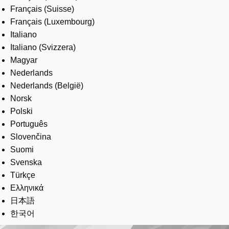
Français (Suisse)
Français (Luxembourg)
Italiano
Italiano (Svizzera)
Magyar
Nederlands
Nederlands (België)
Norsk
Polski
Português
Slovenčina
Suomi
Svenska
Türkçe
Ελληνικά
日本語
한국어