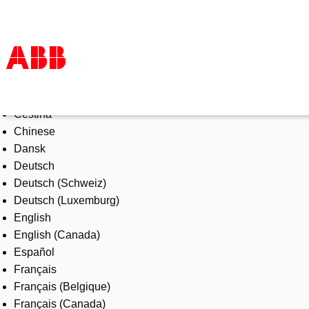
Select Language
Products & Solutions
Čeština
Industries
Chinese
Services
Dansk
About us
Deutsch
Where to buy
Deutsch (Schweiz)
Contact us
Deutsch (Luxemburg)
Careers
English
English (Canada)
Español
Français
Français (Belgique)
Français (Canada)