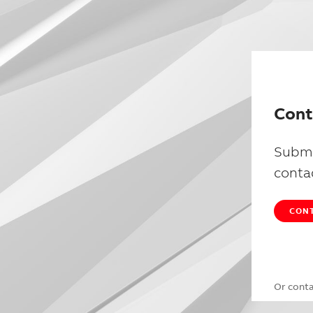
Cont
Submi
conta
CONT
Or cont