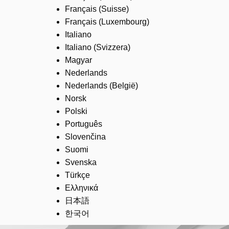
Français (Suisse)
Français (Luxembourg)
Italiano
Italiano (Svizzera)
Magyar
Nederlands
Nederlands (België)
Norsk
Polski
Português
Slovenčina
Suomi
Svenska
Türkçe
Ελληνικά
日本語
한국어