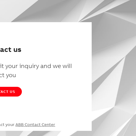
act us
t your inquiry and we will
ct you
ACT US
act your
ABB Contact Center