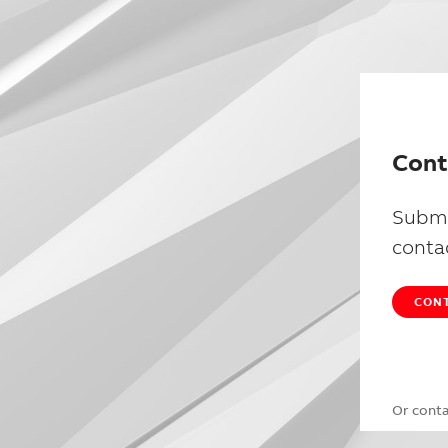
Cont
Submi
conta
CONT
Or cont