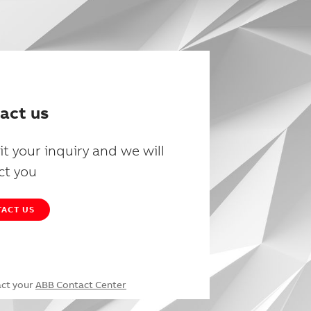
act us
t your inquiry and we will
ct you
ACT US
act your
ABB Contact Center