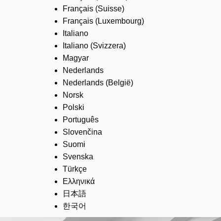
Français (Suisse)
Français (Luxembourg)
Italiano
Italiano (Svizzera)
Magyar
Nederlands
Nederlands (België)
Norsk
Polski
Português
Slovenčina
Suomi
Svenska
Türkçe
Ελληνικά
日本語
한국어