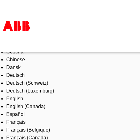
Select Language
Products & Solutions
Čeština
Industries
Chinese
Services
Dansk
About us
Deutsch
Where to buy
Deutsch (Schweiz)
Contact us
Deutsch (Luxemburg)
Careers
English
English (Canada)
Español
Français
Français (Belgique)
Français (Canada)