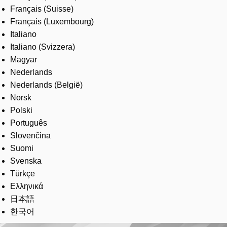
Français (Suisse)
Français (Luxembourg)
Italiano
Italiano (Svizzera)
Magyar
Nederlands
Nederlands (België)
Norsk
Polski
Português
Slovenčina
Suomi
Svenska
Türkçe
Ελληνικά
日本語
한국어