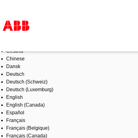
Select Language
Products & Solutions
Čeština
Industries
Chinese
Services
Dansk
About us
Deutsch
Where to buy
Deutsch (Schweiz)
Contact us
Deutsch (Luxemburg)
Careers
English
English (Canada)
Español
Français
Français (Belgique)
Français (Canada)