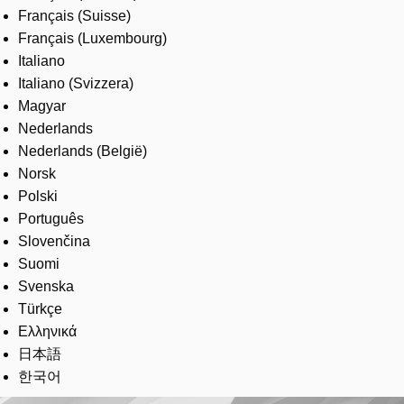
Français (Suisse)
Français (Luxembourg)
Italiano
Italiano (Svizzera)
Magyar
Nederlands
Nederlands (België)
Norsk
Polski
Português
Slovenčina
Suomi
Svenska
Türkçe
Ελληνικά
日本語
한국어