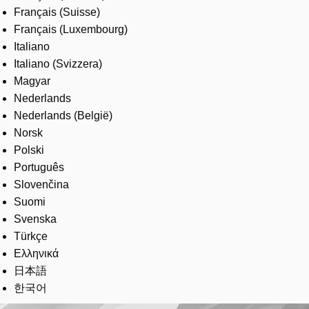
Français (Suisse)
Français (Luxembourg)
Italiano
Italiano (Svizzera)
Magyar
Nederlands
Nederlands (België)
Norsk
Polski
Português
Slovenčina
Suomi
Svenska
Türkçe
Ελληνικά
日本語
한국어