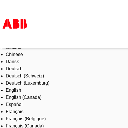
Select Language
Products & Solutions
Čeština
Industries
Chinese
Services
Dansk
About us
Deutsch
Where to buy
Deutsch (Schweiz)
Contact us
Deutsch (Luxemburg)
Careers
English
English (Canada)
Español
Français
Français (Belgique)
Français (Canada)