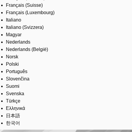
Français (Suisse)
Français (Luxembourg)
Italiano
Italiano (Svizzera)
Magyar
Nederlands
Nederlands (België)
Norsk
Polski
Português
Slovenčina
Suomi
Svenska
Türkçe
Ελληνικά
日本語
한국어