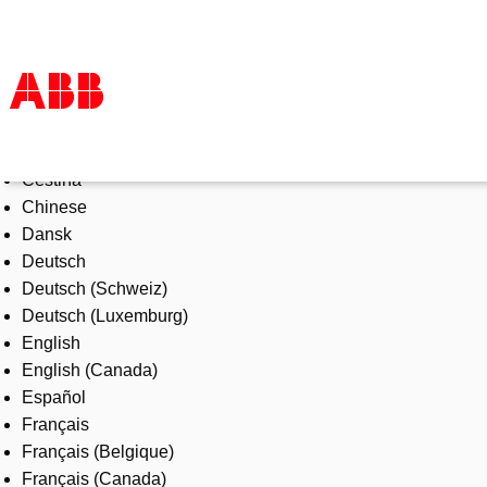
Select Language
Products & Solutions
Čeština
Industries
Chinese
Services
Dansk
About us
Deutsch
Where to buy
Deutsch (Schweiz)
Contact us
Deutsch (Luxemburg)
Careers
English
English (Canada)
Español
Français
Français (Belgique)
Français (Canada)