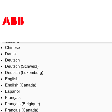
Select Language
Products & Solutions
Čeština
Industries
Chinese
Services
Dansk
About us
Deutsch
Where to buy
Deutsch (Schweiz)
Contact us
Deutsch (Luxemburg)
Careers
English
English (Canada)
Español
Français
Français (Belgique)
Français (Canada)