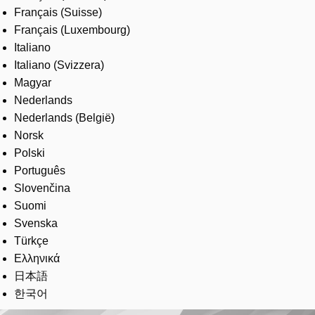
Français (Suisse)
Français (Luxembourg)
Italiano
Italiano (Svizzera)
Magyar
Nederlands
Nederlands (België)
Norsk
Polski
Português
Slovenčina
Suomi
Svenska
Türkçe
Ελληνικά
日本語
한국어