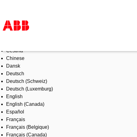
Select Language
Products & Solutions
Čeština
Industries
Chinese
Services
Dansk
About us
Deutsch
Where to buy
Deutsch (Schweiz)
Contact us
Deutsch (Luxemburg)
Careers
English
English (Canada)
Español
Français
Français (Belgique)
Français (Canada)