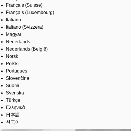
Français (Suisse)
Français (Luxembourg)
Italiano
Italiano (Svizzera)
Magyar
Nederlands
Nederlands (België)
Norsk
Polski
Português
Slovenčina
Suomi
Svenska
Türkçe
Ελληνικά
日本語
한국어