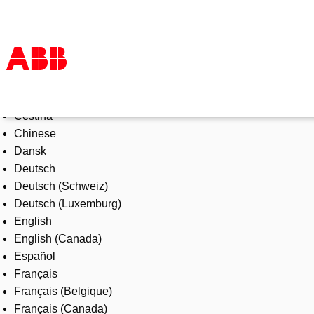
Select Language
Products & Solutions
Čeština
Industries
Chinese
Services
Dansk
About us
Deutsch
Where to buy
Deutsch (Schweiz)
Contact us
Deutsch (Luxemburg)
Careers
English
English (Canada)
Español
Français
Français (Belgique)
Français (Canada)