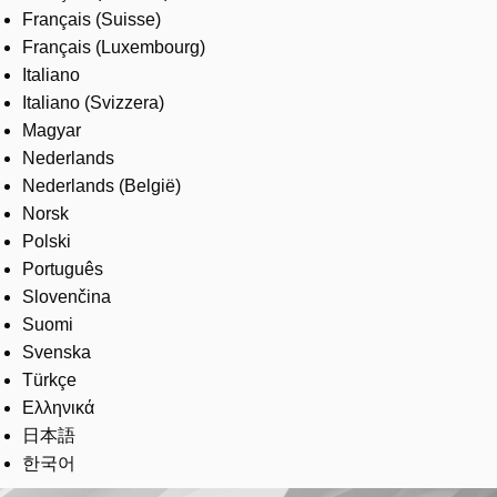
Français (Suisse)
Français (Luxembourg)
Italiano
Italiano (Svizzera)
Magyar
Nederlands
Nederlands (België)
Norsk
Polski
Português
Slovenčina
Suomi
Svenska
Türkçe
Ελληνικά
日本語
한국어