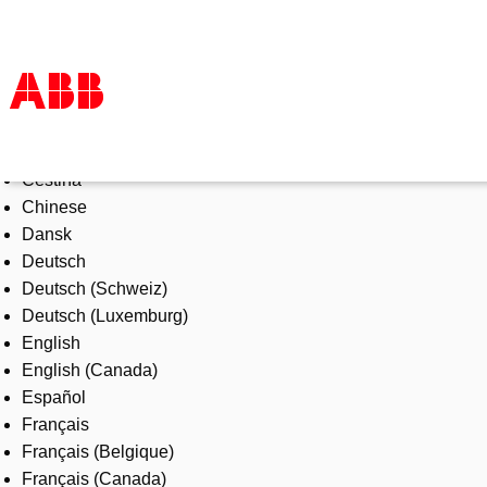
Select Language
Products & Solutions
Čeština
Industries
Chinese
Services
Dansk
About us
Deutsch
Where to buy
Deutsch (Schweiz)
Contact us
Deutsch (Luxemburg)
Careers
English
English (Canada)
Español
Français
Français (Belgique)
Français (Canada)