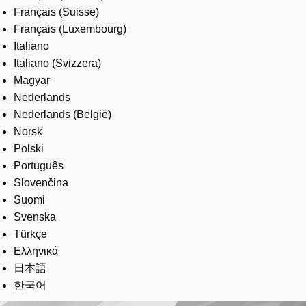
Français (Suisse)
Français (Luxembourg)
Italiano
Italiano (Svizzera)
Magyar
Nederlands
Nederlands (België)
Norsk
Polski
Português
Slovenčina
Suomi
Svenska
Türkçe
Ελληνικά
日本語
한국어