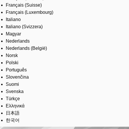
Français (Suisse)
Français (Luxembourg)
Italiano
Italiano (Svizzera)
Magyar
Nederlands
Nederlands (België)
Norsk
Polski
Português
Slovenčina
Suomi
Svenska
Türkçe
Ελληνικά
日本語
한국어