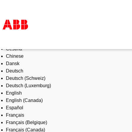
Select Language
Products & Solutions
Čeština
Industries
Chinese
Services
Dansk
About us
Deutsch
Where to buy
Deutsch (Schweiz)
Contact us
Deutsch (Luxemburg)
Careers
English
English (Canada)
Español
Français
Français (Belgique)
Français (Canada)