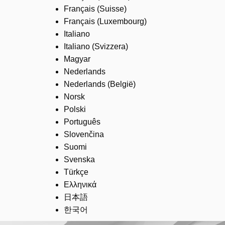
Français (Suisse)
Français (Luxembourg)
Italiano
Italiano (Svizzera)
Magyar
Nederlands
Nederlands (België)
Norsk
Polski
Português
Slovenčina
Suomi
Svenska
Türkçe
Ελληνικά
日本語
한국어