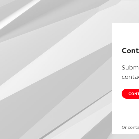
Cont
Submi
conta
CONT
Or cont