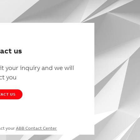
act us
t your inquiry and we will
ct you
ACT US
act your
ABB Contact Center