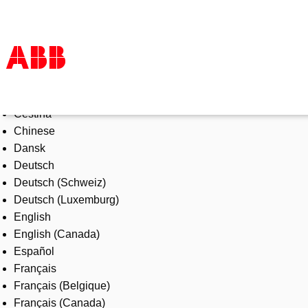
Select Language
Products & Solutions
Čeština
Industries
Chinese
Services
Dansk
About us
Deutsch
Where to buy
Deutsch (Schweiz)
Contact us
Deutsch (Luxemburg)
Careers
English
English (Canada)
Español
Français
Français (Belgique)
Français (Canada)