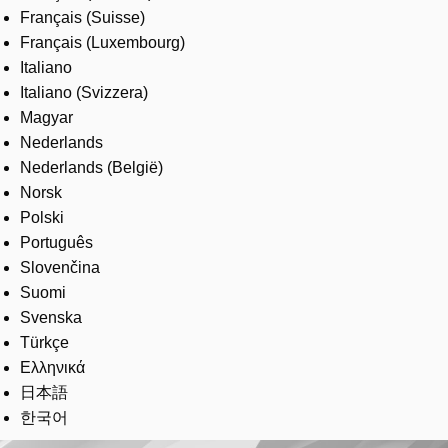
Français (Suisse)
Français (Luxembourg)
Italiano
Italiano (Svizzera)
Magyar
Nederlands
Nederlands (België)
Norsk
Polski
Português
Slovenčina
Suomi
Svenska
Türkçe
Ελληνικά
日本語
한국어