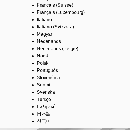
Français (Suisse)
Français (Luxembourg)
Italiano
Italiano (Svizzera)
Magyar
Nederlands
Nederlands (België)
Norsk
Polski
Português
Slovenčina
Suomi
Svenska
Türkçe
Ελληνικά
日本語
한국어