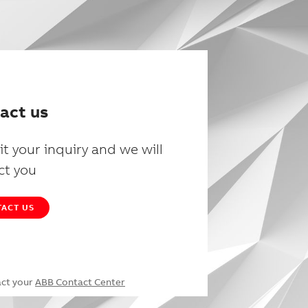
act us
t your inquiry and we will
ct you
ACT US
act your
ABB Contact Center