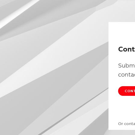
Cont
Submi
conta
CONT
Or cont