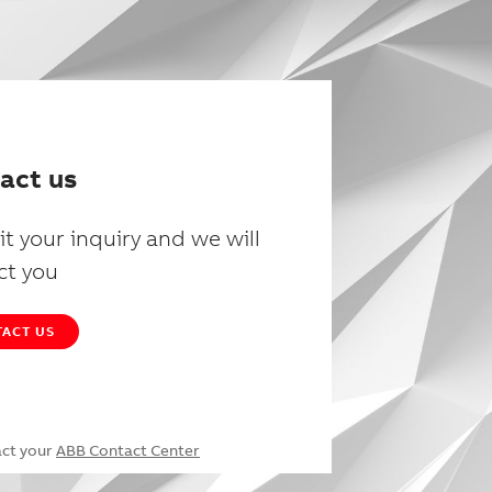
act us
t your inquiry and we will
ct you
ACT US
act your
ABB Contact Center