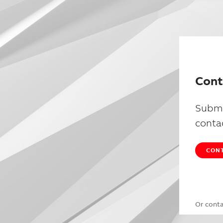
Cont
Submi
conta
CONT
Or cont