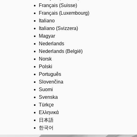
Français (Suisse)
Français (Luxembourg)
Italiano
Italiano (Svizzera)
Magyar
Nederlands
Nederlands (België)
Norsk
Polski
Português
Slovenčina
Suomi
Svenska
Türkçe
Ελληνικά
日本語
한국어