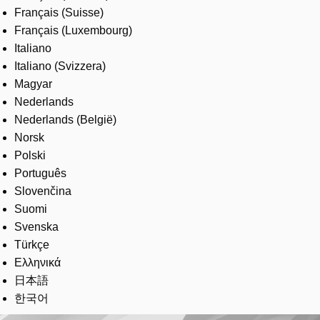
Français (Suisse)
Français (Luxembourg)
Italiano
Italiano (Svizzera)
Magyar
Nederlands
Nederlands (België)
Norsk
Polski
Português
Slovenčina
Suomi
Svenska
Türkçe
Ελληνικά
日本語
한국어