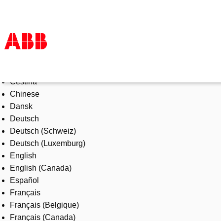
Select Language
Products & Solutions
Čeština
Industries
Chinese
Services
Dansk
About us
Deutsch
Where to buy
Deutsch (Schweiz)
Contact us
Deutsch (Luxemburg)
Careers
English
English (Canada)
Español
Français
Français (Belgique)
Français (Canada)