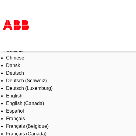
Select Language
Products & Solutions
Čeština
Industries
Chinese
Services
Dansk
About us
Deutsch
Where to buy
Deutsch (Schweiz)
Contact us
Deutsch (Luxemburg)
Careers
English
English (Canada)
Español
Français
Français (Belgique)
Français (Canada)