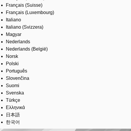
Français (Suisse)
Français (Luxembourg)
Italiano
Italiano (Svizzera)
Magyar
Nederlands
Nederlands (België)
Norsk
Polski
Português
Slovenčina
Suomi
Svenska
Türkçe
Ελληνικά
日本語
한국어