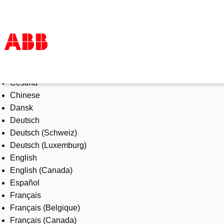
Select Language
Products & Solutions
Čeština
Industries
Chinese
Services
Dansk
About us
Deutsch
Where to buy
Deutsch (Schweiz)
Contact us
Deutsch (Luxemburg)
Careers
English
English (Canada)
Español
Français
Français (Belgique)
Français (Canada)