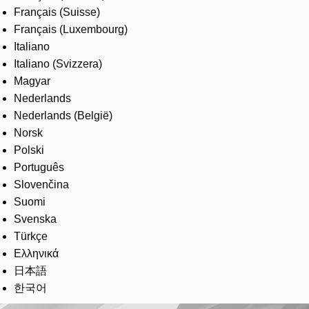
Français (Suisse)
Français (Luxembourg)
Italiano
Italiano (Svizzera)
Magyar
Nederlands
Nederlands (België)
Norsk
Polski
Português
Slovenčina
Suomi
Svenska
Türkçe
Ελληνικά
日本語
한국어