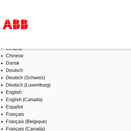
Select Language
Products & Solutions
Čeština
Industries
Chinese
Services
Dansk
About us
Deutsch
Where to buy
Deutsch (Schweiz)
Contact us
Deutsch (Luxemburg)
Careers
English
English (Canada)
Español
Français
Français (Belgique)
Français (Canada)