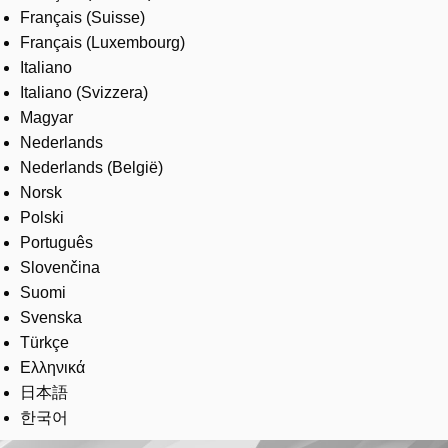
Français (Suisse)
Français (Luxembourg)
Italiano
Italiano (Svizzera)
Magyar
Nederlands
Nederlands (België)
Norsk
Polski
Português
Slovenčina
Suomi
Svenska
Türkçe
Ελληνικά
日本語
한국어