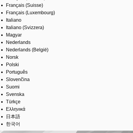
Français (Suisse)
Français (Luxembourg)
Italiano
Italiano (Svizzera)
Magyar
Nederlands
Nederlands (België)
Norsk
Polski
Português
Slovenčina
Suomi
Svenska
Türkçe
Ελληνικά
日本語
한국어