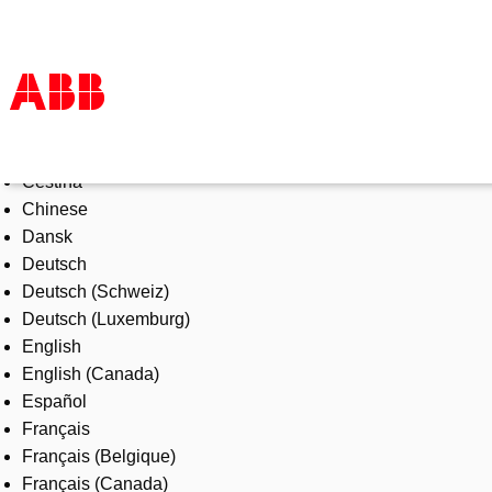
Select Language
Products & Solutions
Čeština
Industries
Chinese
Services
Dansk
About us
Deutsch
Where to buy
Deutsch (Schweiz)
Contact us
Deutsch (Luxemburg)
Careers
English
English (Canada)
Español
Français
Français (Belgique)
Français (Canada)