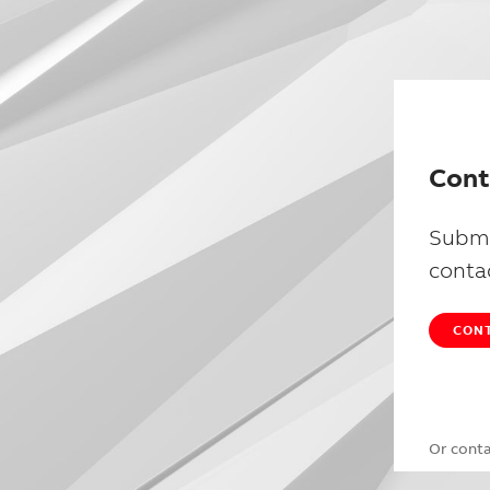
Cont
Submi
conta
CONT
Or cont