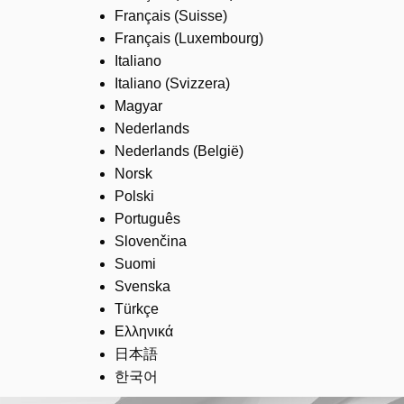
Français (Suisse)
Français (Luxembourg)
Italiano
Italiano (Svizzera)
Magyar
Nederlands
Nederlands (België)
Norsk
Polski
Português
Slovenčina
Suomi
Svenska
Türkçe
Ελληνικά
日本語
한국어