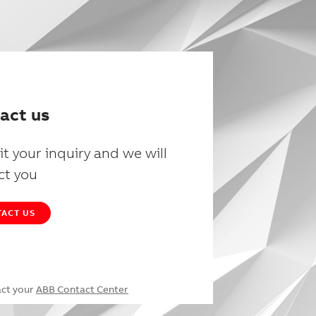
act us
t your inquiry and we will
ct you
ACT US
act your
ABB Contact Center