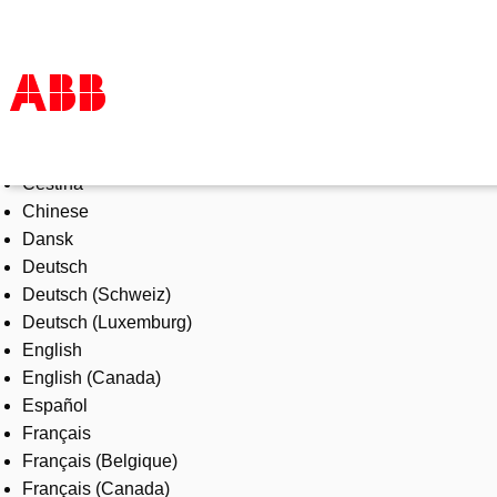
Select Language
Products & Solutions
Čeština
Industries
Chinese
Services
Dansk
About us
Deutsch
Where to buy
Deutsch (Schweiz)
Contact us
Deutsch (Luxemburg)
Careers
English
English (Canada)
Español
Français
Français (Belgique)
Français (Canada)