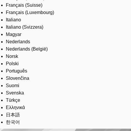
Français (Suisse)
Français (Luxembourg)
Italiano
Italiano (Svizzera)
Magyar
Nederlands
Nederlands (België)
Norsk
Polski
Português
Slovenčina
Suomi
Svenska
Türkçe
Ελληνικά
日本語
한국어