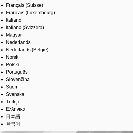
Français (Suisse)
Français (Luxembourg)
Italiano
Italiano (Svizzera)
Magyar
Nederlands
Nederlands (België)
Norsk
Polski
Português
Slovenčina
Suomi
Svenska
Türkçe
Ελληνικά
日本語
한국어