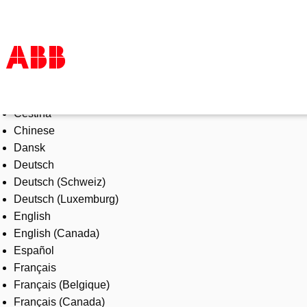
Select Language
Products & Solutions
Čeština
Industries
Chinese
Services
Dansk
About us
Deutsch
Where to buy
Deutsch (Schweiz)
Contact us
Deutsch (Luxemburg)
Careers
English
English (Canada)
Español
Français
Français (Belgique)
Français (Canada)