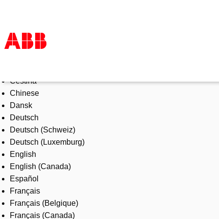
Select Language
Products & Solutions
Čeština
Industries
Chinese
Services
Dansk
About us
Deutsch
Where to buy
Deutsch (Schweiz)
Contact us
Deutsch (Luxemburg)
Careers
English
English (Canada)
Español
Français
Français (Belgique)
Français (Canada)