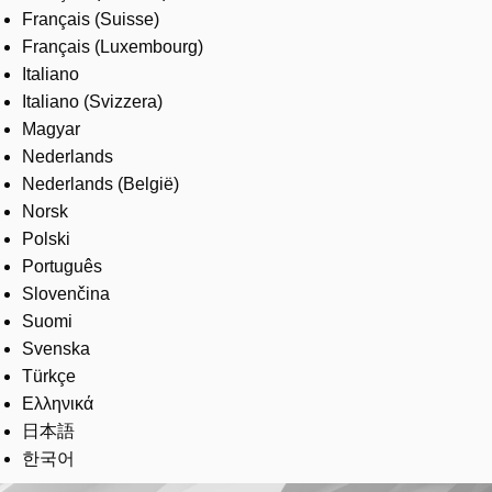
Français (Suisse)
Français (Luxembourg)
Italiano
Italiano (Svizzera)
Magyar
Nederlands
Nederlands (België)
Norsk
Polski
Português
Slovenčina
Suomi
Svenska
Türkçe
Ελληνικά
日本語
한국어