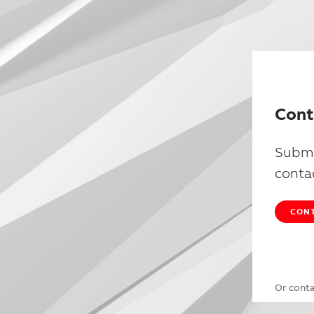
Cont
Submi
conta
CONT
Or cont