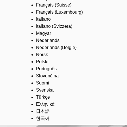
Français (Suisse)
Français (Luxembourg)
Italiano
Italiano (Svizzera)
Magyar
Nederlands
Nederlands (België)
Norsk
Polski
Português
Slovenčina
Suomi
Svenska
Türkçe
Ελληνικά
日本語
한국어