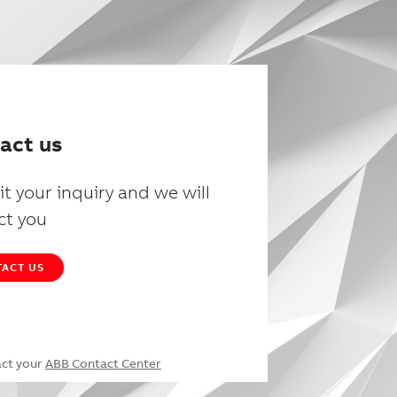
act us
t your inquiry and we will
ct you
ACT US
act your
ABB Contact Center