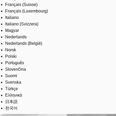
Français (Suisse)
Français (Luxembourg)
Italiano
Italiano (Svizzera)
Magyar
Nederlands
Nederlands (België)
Norsk
Polski
Português
Slovenčina
Suomi
Svenska
Türkçe
Ελληνικά
日本語
한국어