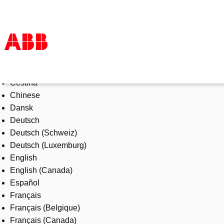
Select Language
Products & Solutions
Čeština
Industries
Chinese
Services
Dansk
About us
Deutsch
Where to buy
Deutsch (Schweiz)
Contact us
Deutsch (Luxemburg)
Careers
English
English (Canada)
Español
Français
Français (Belgique)
Français (Canada)