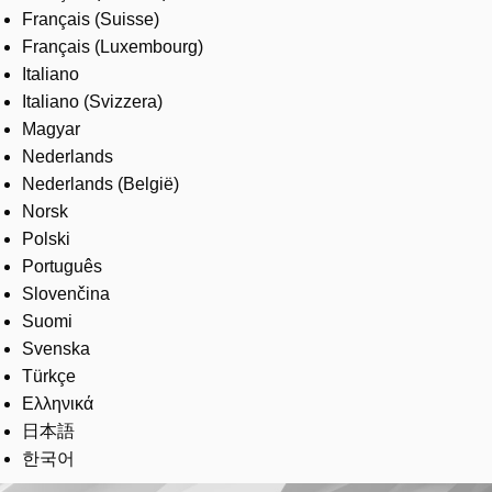
Français (Suisse)
Français (Luxembourg)
Italiano
Italiano (Svizzera)
Magyar
Nederlands
Nederlands (België)
Norsk
Polski
Português
Slovenčina
Suomi
Svenska
Türkçe
Ελληνικά
日本語
한국어