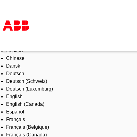
Select Language
Products & Solutions
Čeština
Industries
Chinese
Services
Dansk
About us
Deutsch
Where to buy
Deutsch (Schweiz)
Contact us
Deutsch (Luxemburg)
Careers
English
English (Canada)
Español
Français
Français (Belgique)
Français (Canada)