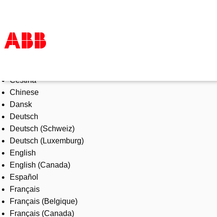
Select Language
Products & Solutions
Čeština
Industries
Chinese
Services
Dansk
About us
Deutsch
Where to buy
Deutsch (Schweiz)
Contact us
Deutsch (Luxemburg)
Careers
English
English (Canada)
Español
Français
Français (Belgique)
Français (Canada)