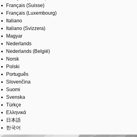
Français (Suisse)
Français (Luxembourg)
Italiano
Italiano (Svizzera)
Magyar
Nederlands
Nederlands (België)
Norsk
Polski
Português
Slovenčina
Suomi
Svenska
Türkçe
Ελληνικά
日本語
한국어