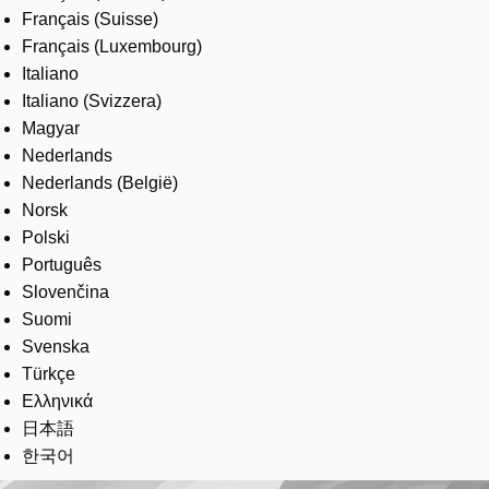
Français (Suisse)
Français (Luxembourg)
Italiano
Italiano (Svizzera)
Magyar
Nederlands
Nederlands (België)
Norsk
Polski
Português
Slovenčina
Suomi
Svenska
Türkçe
Ελληνικά
日本語
한국어