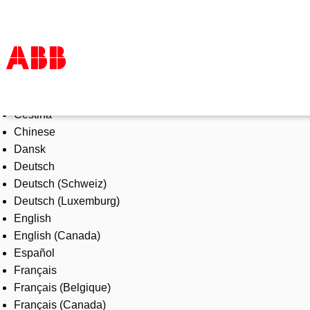
Select Language
Products & Solutions
Čeština
Industries
Chinese
Services
Dansk
About us
Deutsch
Where to buy
Deutsch (Schweiz)
Contact us
Deutsch (Luxemburg)
Careers
English
English (Canada)
Español
Français
Français (Belgique)
Français (Canada)