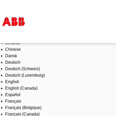
Select Language
Products & Solutions
Čeština
Industries
Chinese
Services
Dansk
About us
Deutsch
Where to buy
Deutsch (Schweiz)
Contact us
Deutsch (Luxemburg)
Careers
English
English (Canada)
Español
Français
Français (Belgique)
Français (Canada)