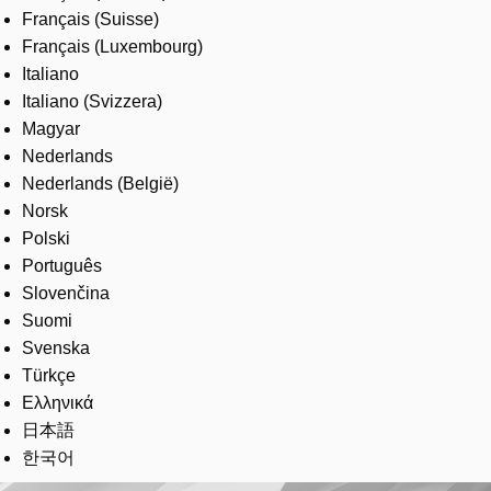
Français (Suisse)
Français (Luxembourg)
Italiano
Italiano (Svizzera)
Magyar
Nederlands
Nederlands (België)
Norsk
Polski
Português
Slovenčina
Suomi
Svenska
Türkçe
Ελληνικά
日本語
한국어