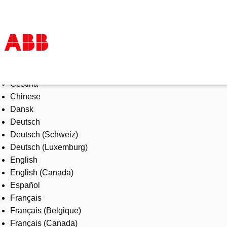
Select Language
Products & Solutions
Čeština
Industries
Chinese
Services
Dansk
About us
Deutsch
Where to buy
Deutsch (Schweiz)
Contact us
Deutsch (Luxemburg)
Careers
English
English (Canada)
Español
Français
Français (Belgique)
Français (Canada)