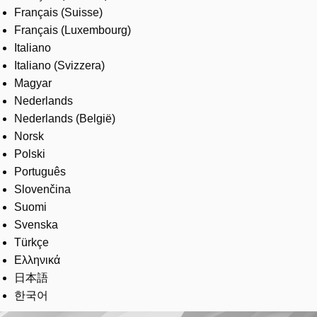
Français (Suisse)
Français (Luxembourg)
Italiano
Italiano (Svizzera)
Magyar
Nederlands
Nederlands (België)
Norsk
Polski
Português
Slovenčina
Suomi
Svenska
Türkçe
Ελληνικά
日本語
한국어