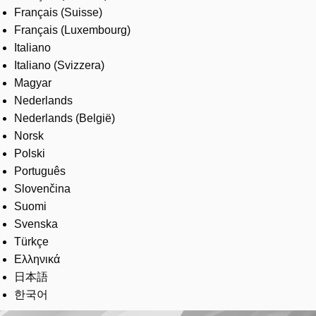
Français (Suisse)
Français (Luxembourg)
Italiano
Italiano (Svizzera)
Magyar
Nederlands
Nederlands (België)
Norsk
Polski
Português
Slovenčina
Suomi
Svenska
Türkçe
Ελληνικά
日本語
한국어