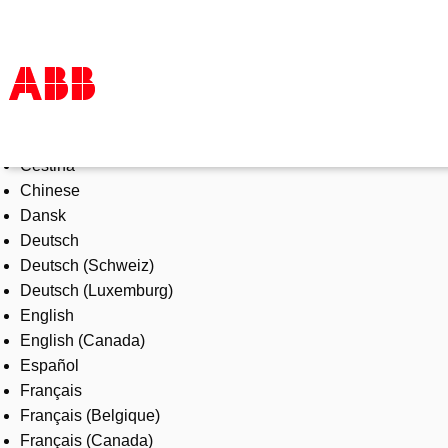
Select Language
Products & Solutions
Čeština
Industries
Chinese
Services
Dansk
About us
Deutsch
Where to buy
Deutsch (Schweiz)
Contact us
Deutsch (Luxemburg)
Careers
English
English (Canada)
Español
Français
Français (Belgique)
Français (Canada)