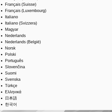
Français (Suisse)
Français (Luxembourg)
Italiano
Italiano (Svizzera)
Magyar
Nederlands
Nederlands (België)
Norsk
Polski
Português
Slovenčina
Suomi
Svenska
Türkçe
Ελληνικά
日本語
한국어