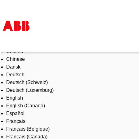
Select Language
Products & Solutions
Čeština
Industries
Chinese
Services
Dansk
About us
Deutsch
Where to buy
Deutsch (Schweiz)
Contact us
Deutsch (Luxemburg)
Careers
English
English (Canada)
Español
Français
Français (Belgique)
Français (Canada)