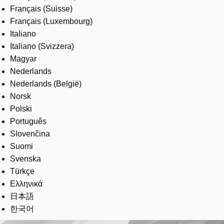
Français (Suisse)
Français (Luxembourg)
Italiano
Italiano (Svizzera)
Magyar
Nederlands
Nederlands (België)
Norsk
Polski
Português
Slovenčina
Suomi
Svenska
Türkçe
Ελληνικά
日本語
한국어