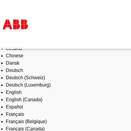
Select Language
Products & Solutions
Čeština
Industries
Chinese
Services
Dansk
About us
Deutsch
Where to buy
Deutsch (Schweiz)
Contact us
Deutsch (Luxemburg)
Careers
English
English (Canada)
Español
Français
Français (Belgique)
Français (Canada)