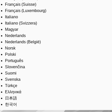
Français (Suisse)
Français (Luxembourg)
Italiano
Italiano (Svizzera)
Magyar
Nederlands
Nederlands (België)
Norsk
Polski
Português
Slovenčina
Suomi
Svenska
Türkçe
Ελληνικά
日本語
한국어