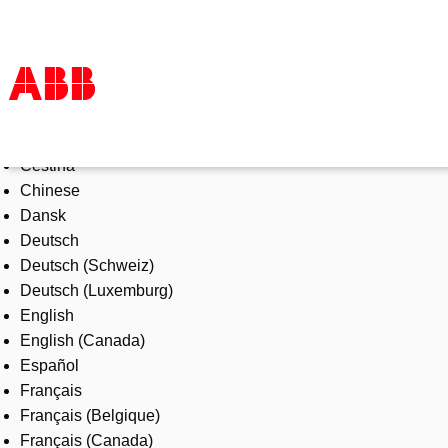
Select Language
Products & Solutions
Čeština
Industries
Chinese
Services
Dansk
About us
Deutsch
Where to buy
Deutsch (Schweiz)
Contact us
Deutsch (Luxemburg)
Careers
English
English (Canada)
Español
Français
Français (Belgique)
Français (Canada)