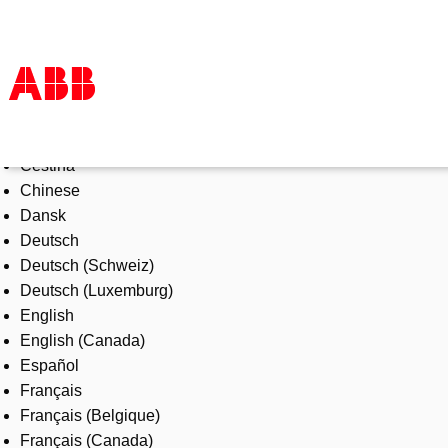
Select Language
Products & Solutions
Čeština
Industries
Chinese
Services
Dansk
About us
Deutsch
Where to buy
Deutsch (Schweiz)
Contact us
Deutsch (Luxemburg)
Careers
English
English (Canada)
Español
Français
Français (Belgique)
Français (Canada)