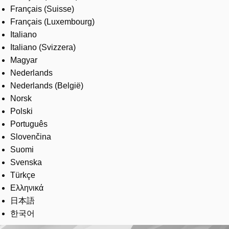
Français (Suisse)
Français (Luxembourg)
Italiano
Italiano (Svizzera)
Magyar
Nederlands
Nederlands (België)
Norsk
Polski
Português
Slovenčina
Suomi
Svenska
Türkçe
Ελληνικά
日本語
한국어