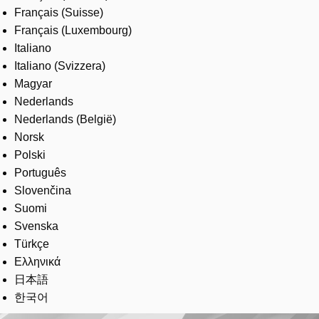
Français (Suisse)
Français (Luxembourg)
Italiano
Italiano (Svizzera)
Magyar
Nederlands
Nederlands (België)
Norsk
Polski
Português
Slovenčina
Suomi
Svenska
Türkçe
Ελληνικά
日本語
한국어