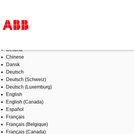
Select Language
Products & Solutions
Čeština
Industries
Chinese
Services
Dansk
About us
Deutsch
Where to buy
Deutsch (Schweiz)
Contact us
Deutsch (Luxemburg)
Careers
English
English (Canada)
Español
Français
Français (Belgique)
Français (Canada)