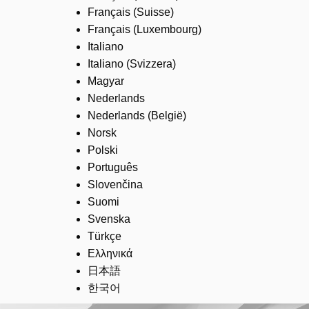
Français (Suisse)
Français (Luxembourg)
Italiano
Italiano (Svizzera)
Magyar
Nederlands
Nederlands (België)
Norsk
Polski
Português
Slovenčina
Suomi
Svenska
Türkçe
Ελληνικά
日本語
한국어