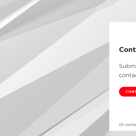
Cont
Submi
conta
CONT
Or cont