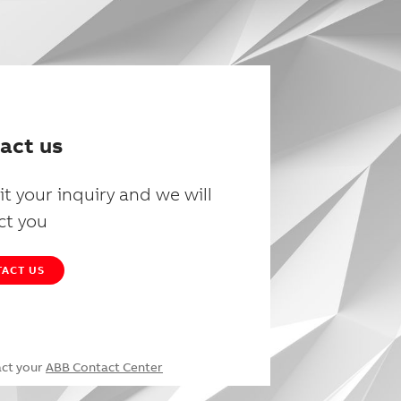
act us
t your inquiry and we will
ct you
ACT US
act your
ABB Contact Center