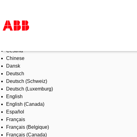
Select Language
Products & Solutions
Čeština
Industries
Chinese
Services
Dansk
About us
Deutsch
Where to buy
Deutsch (Schweiz)
Contact us
Deutsch (Luxemburg)
Careers
English
English (Canada)
Español
Français
Français (Belgique)
Français (Canada)