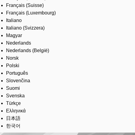
Français (Suisse)
Français (Luxembourg)
Italiano
Italiano (Svizzera)
Magyar
Nederlands
Nederlands (België)
Norsk
Polski
Português
Slovenčina
Suomi
Svenska
Türkçe
Ελληνικά
日本語
한국어