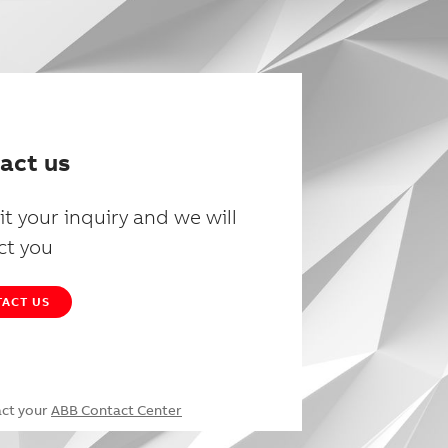
act us
t your inquiry and we will
ct you
ACT US
act your
ABB Contact Center