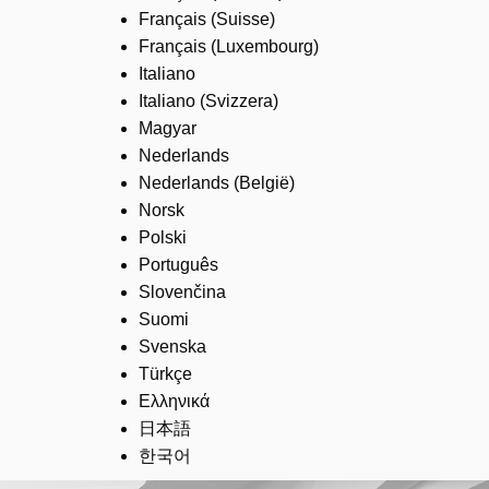
Français (Suisse)
Français (Luxembourg)
Italiano
Italiano (Svizzera)
Magyar
Nederlands
Nederlands (België)
Norsk
Polski
Português
Slovenčina
Suomi
Svenska
Türkçe
Ελληνικά
日本語
한국어