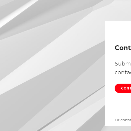
Cont
Submi
conta
CONT
Or cont