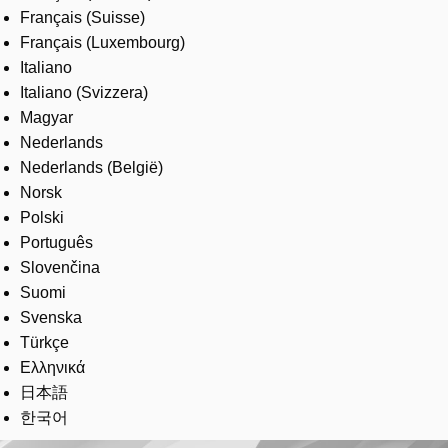
Français (Suisse)
Français (Luxembourg)
Italiano
Italiano (Svizzera)
Magyar
Nederlands
Nederlands (België)
Norsk
Polski
Português
Slovenčina
Suomi
Svenska
Türkçe
Ελληνικά
日本語
한국어