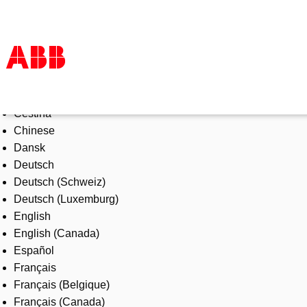
Select Language
Products & Solutions
Čeština
Industries
Chinese
Services
Dansk
About us
Deutsch
Where to buy
Deutsch (Schweiz)
Contact us
Deutsch (Luxemburg)
Careers
English
English (Canada)
Español
Français
Français (Belgique)
Français (Canada)