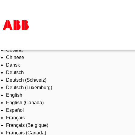
Select Language
Products & Solutions
Čeština
Industries
Chinese
Services
Dansk
About us
Deutsch
Where to buy
Deutsch (Schweiz)
Contact us
Deutsch (Luxemburg)
Careers
English
English (Canada)
Español
Français
Français (Belgique)
Français (Canada)