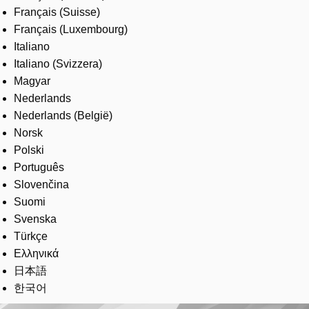
Français (Suisse)
Français (Luxembourg)
Italiano
Italiano (Svizzera)
Magyar
Nederlands
Nederlands (België)
Norsk
Polski
Português
Slovenčina
Suomi
Svenska
Türkçe
Ελληνικά
日本語
한국어