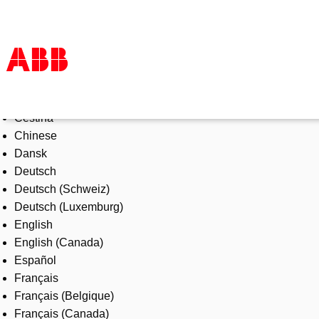
Select Language
Products & Solutions
Čeština
Industries
Chinese
Services
Dansk
About us
Deutsch
Where to buy
Deutsch (Schweiz)
Contact us
Deutsch (Luxemburg)
Careers
English
English (Canada)
Español
Français
Français (Belgique)
Français (Canada)