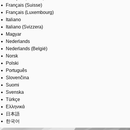
Français (Suisse)
Français (Luxembourg)
Italiano
Italiano (Svizzera)
Magyar
Nederlands
Nederlands (België)
Norsk
Polski
Português
Slovenčina
Suomi
Svenska
Türkçe
Ελληνικά
日本語
한국어