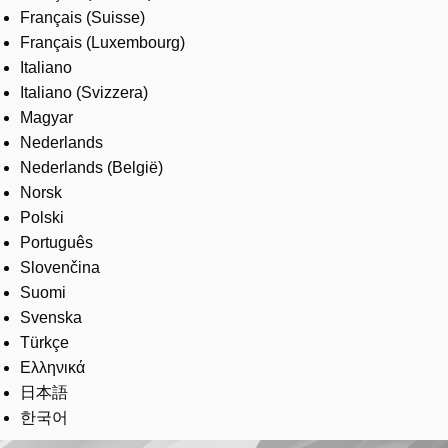
Français (Suisse)
Français (Luxembourg)
Italiano
Italiano (Svizzera)
Magyar
Nederlands
Nederlands (België)
Norsk
Polski
Português
Slovenčina
Suomi
Svenska
Türkçe
Ελληνικά
日本語
한국어