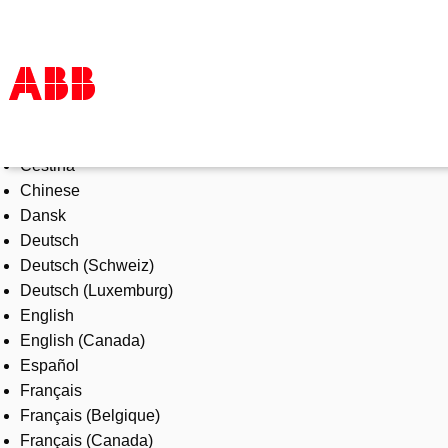
Select Language
Products & Solutions
Čeština
Industries
Chinese
Services
Dansk
About us
Deutsch
Where to buy
Deutsch (Schweiz)
Contact us
Deutsch (Luxemburg)
Careers
English
English (Canada)
Español
Français
Français (Belgique)
Français (Canada)