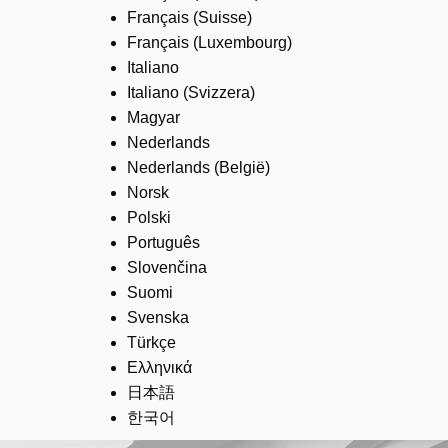
Français (Suisse)
Français (Luxembourg)
Italiano
Italiano (Svizzera)
Magyar
Nederlands
Nederlands (België)
Norsk
Polski
Português
Slovenčina
Suomi
Svenska
Türkçe
Ελληνικά
日本語
한국어