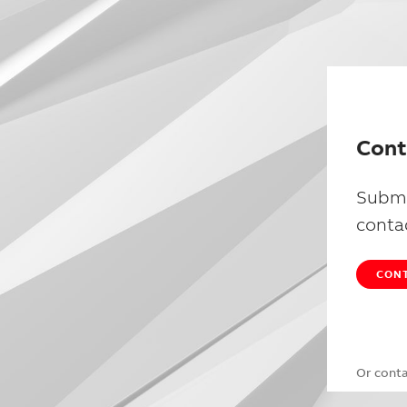
Cont
Submi
conta
CONT
Or cont