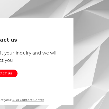
act us
t your inquiry and we will
ct you
ACT US
act your
ABB Contact Center