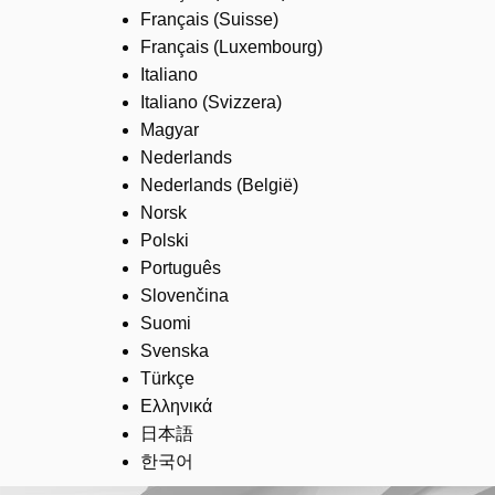
Français (Suisse)
Français (Luxembourg)
Italiano
Italiano (Svizzera)
Magyar
Nederlands
Nederlands (België)
Norsk
Polski
Português
Slovenčina
Suomi
Svenska
Türkçe
Ελληνικά
日本語
한국어