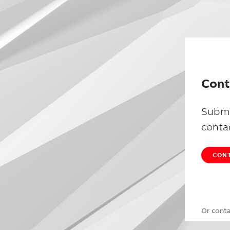
Cont
Submi
conta
CONT
Or cont