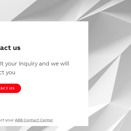
act us
t your inquiry and we will
ct you
ACT US
act your
ABB Contact Center