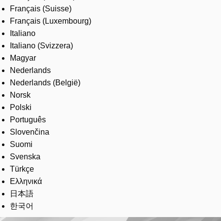
Français (Suisse)
Français (Luxembourg)
Italiano
Italiano (Svizzera)
Magyar
Nederlands
Nederlands (België)
Norsk
Polski
Português
Slovenčina
Suomi
Svenska
Türkçe
Ελληνικά
日本語
한국어