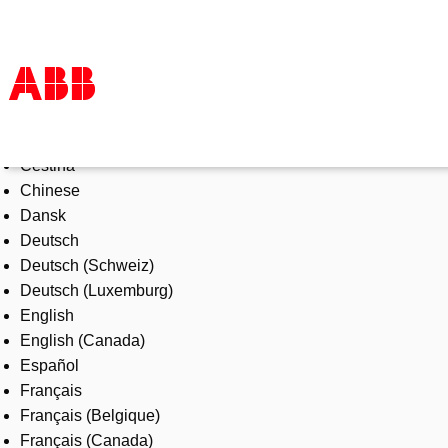
Select Language
Products & Solutions
Čeština
Industries
Chinese
Services
Dansk
About us
Deutsch
Where to buy
Deutsch (Schweiz)
Contact us
Deutsch (Luxemburg)
Careers
English
English (Canada)
Español
Français
Français (Belgique)
Français (Canada)