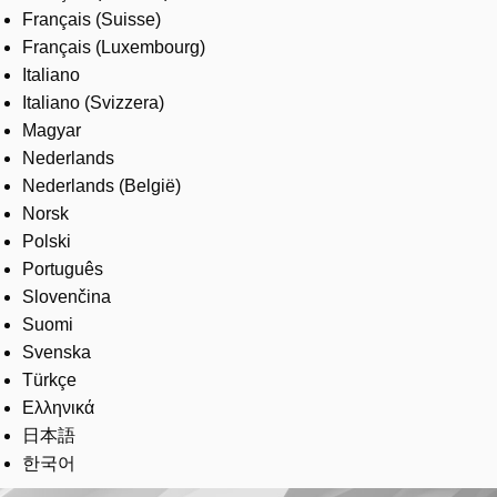
Français (Suisse)
Français (Luxembourg)
Italiano
Italiano (Svizzera)
Magyar
Nederlands
Nederlands (België)
Norsk
Polski
Português
Slovenčina
Suomi
Svenska
Türkçe
Ελληνικά
日本語
한국어