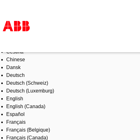
Select Language
Products & Solutions
Čeština
Industries
Chinese
Services
Dansk
About us
Deutsch
Where to buy
Deutsch (Schweiz)
Contact us
Deutsch (Luxemburg)
Careers
English
English (Canada)
Español
Français
Français (Belgique)
Français (Canada)